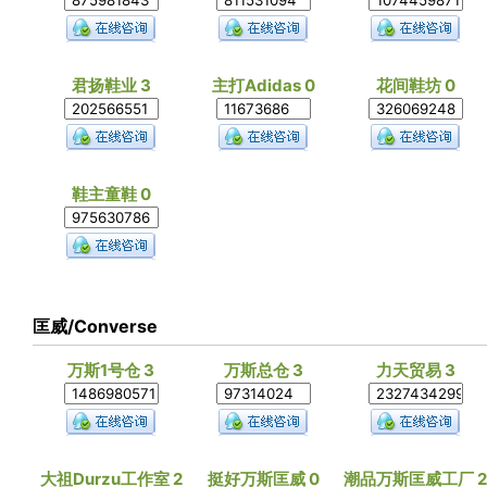
君扬鞋业 3
主打Adidas 0
花间鞋坊 0
鞋主童鞋 0
匡威/Converse
万斯1号仓 3
万斯总仓 3
力天贸易 3
大祖Durzu工作室 2
挺好万斯匡威 0
潮品万斯匡威工厂 2