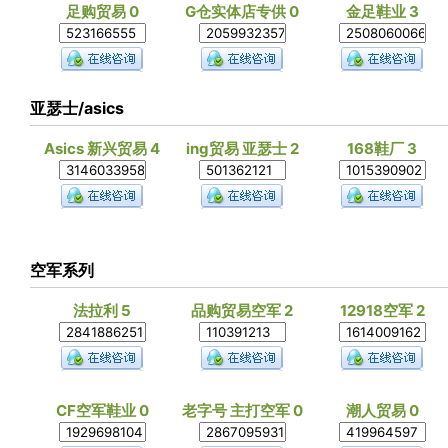
足购贸易 0
G仓实体店专供 0
金足鞋业 3
亚瑟士/asics
Asics 新兴贸易 4
ing贸易 亚瑟士 2
168鞋厂 3
空军系列
法拉利 5
品购贸易空军 2
12918空军 2
CF空军鞋业 0
老字号 主打空军 0
潮人贸易 0