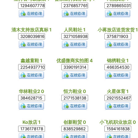
清木支持放店真标 1
人民鞋社 1
小蒋放店送货发货 1
鑫越童鞋 1
优盛微商实拍图 4
锦绣鞋业 1
华林鞋业2 0
恒力鞋业 0
火星体育 1
Ko放店 1
创新鞋贸 0
小飞机职业放店 0