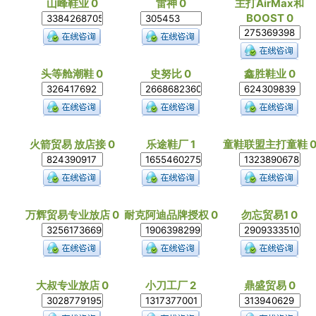
山峰鞋业 0
雷神 0
主打AirMax和
BOOST 0
头等舱潮鞋 0
史努比 0
鑫胜鞋业 0
火箭贸易 放店接 0
乐途鞋厂 1
童鞋联盟主打童鞋 
万辉贸易专业放店 0
耐克阿迪品牌授权 0
勿忘贸易1 0
大叔专业放店 0
小刀工厂 2
鼎盛贸易 0