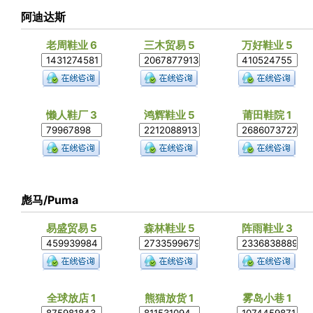
阿迪达斯
老周鞋业 6
三木贸易 5
万好鞋业 5
懒人鞋厂 3
鸿辉鞋业 5
莆田鞋院 1
彪马/Puma
易盛贸易 5
森林鞋业 5
阵雨鞋业 3
全球放店 1
熊猫放货 1
雾岛小巷 1