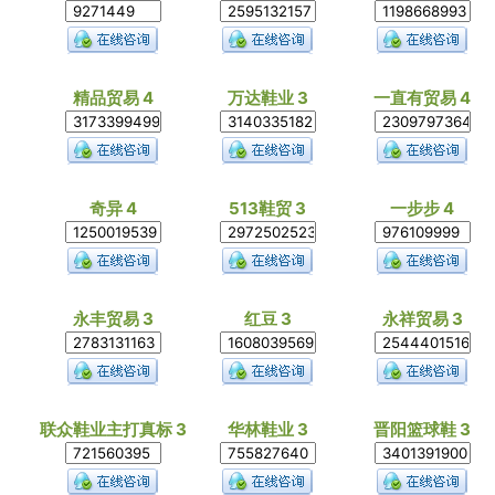
精品贸易 4
万达鞋业 3
一直有贸易 4
奇异 4
513鞋贸 3
一步步 4
永丰贸易 3
红豆 3
永祥贸易 3
联众鞋业主打真标 3
华林鞋业 3
晋阳篮球鞋 3