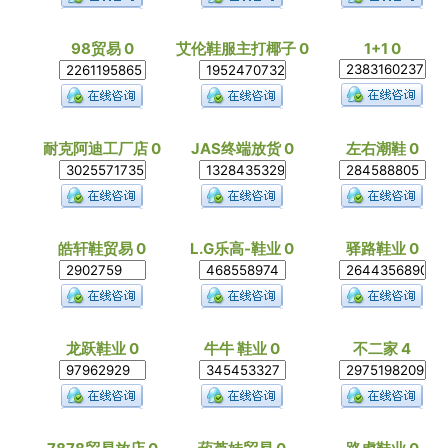
98贸易 0
艾伦鞋服主打椰子 0
1+1 0
耐克阿迪工厂店 0
JAS终端放货 0
左右潮鞋 0
皓轩鞋贸易 0
L.G乐高-鞋业 0
驿路鞋业 0
龙跃鞋业 0
牛牛 鞋业 0
不二家 4