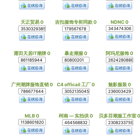
天正贸易 0
吉扣服饰专柜同款 0
NDNC 0
莆田天居IT潮牌 0
暴走潮服 0
阿玛尼服饰 0
广州潮牌服饰直销 0
C4 officail 工厂 0
魅影服装 0
MLB 0
柯南 — 实拍供 0
贝多芬潮服工作室 