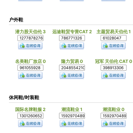
户外鞋
潜力股天伯伦 3
远途鞋贸专营CAT 2
主题贸易天伯伦 1
名美鞋厂放店 0
隆力贸易 0
冠军 天伯伦 CAT 0
休闲鞋/时装鞋
国际名牌鞋服 2
潮流鞋业 1
潮流鞋业 0