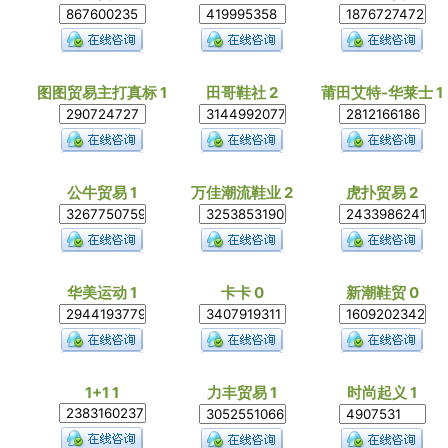
图图贸易主打真标 1
田哥鞋社 2
莆田艾特-华莱士 1
公牛贸易 1
万佳潮流鞋业 2
虎扑贸易 2
华美运动 1
卡卡 0
新潮鞋贸 0
1+1 1
力丰贸易 1
时尚起义 1