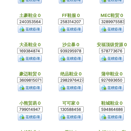
土豪鞋业 0
FF鞋服 0
MEC鞋贸 0
大圣鞋业 0
沙尘暴 0
安福顶级货源 0
豪迈鞋贸 0
绝品鞋业 0
蒲华鞋业 0
小熊贸易 0
可可家 0
鞋城鞋业 0