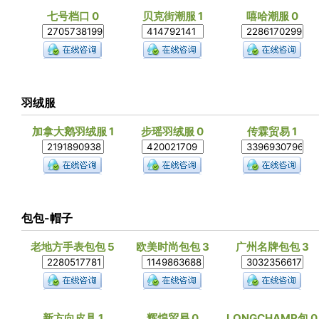
七号档口 0
贝克街潮服 1
嘻哈潮服 0
羽绒服
加拿大鹅羽绒服 1
步瑶羽绒服 0
传霖贸易 1
包包-帽子
老地方手表包包 5
欧美时尚包包 3
广州名牌包包 3
新方向皮具 1
辉煌贸易 0
LONGCHAMP包 0