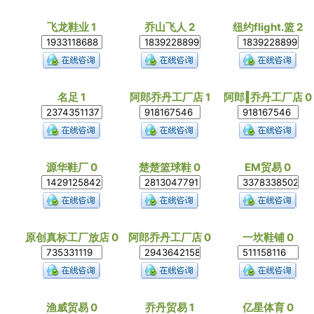
飞龙鞋业 1
乔山飞人 2
纽约flight.篮 2
名足 1
阿郎乔丹工厂店 1
阿郎‖乔丹工厂店 0
源华鞋厂 0
楚楚篮球鞋 0
EM贸易 0
原创真标工厂放店 0
阿郎乔丹工厂店 0
一坎鞋铺 0
渔威贸易 0
乔丹贸易 1
亿星体育 0