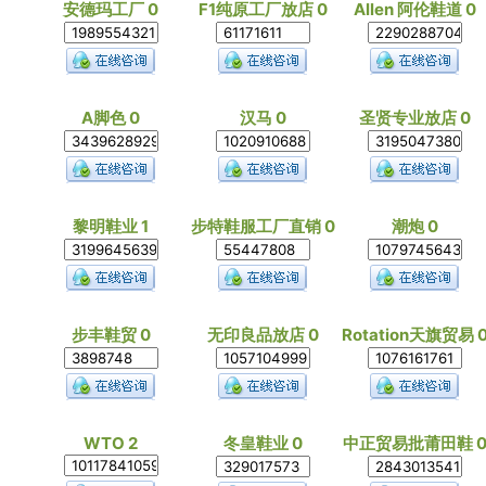
安德玛工厂 0
F1纯原工厂放店 0
Allen 阿伦鞋道 0
A脚色 0
汉马 0
圣贤专业放店 0
黎明鞋业 1
步特鞋服工厂直销 0
潮炮 0
步丰鞋贸 0
无印良品放店 0
Rotation天旗贸易 
WTO 2
冬皇鞋业 0
中正贸易批莆田鞋 