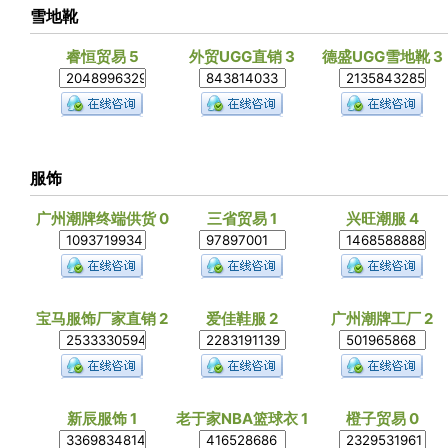
雪地靴
睿恒贸易 5
外贸UGG直销 3
德盛UGG雪地靴 3
服饰
广州潮牌终端供货 0
三省贸易 1
兴旺潮服 4
宝马服饰厂家直销 2
爱佳鞋服 2
广州潮牌工厂 2
新辰服饰 1
老于家NBA篮球衣 1
橙子贸易 0