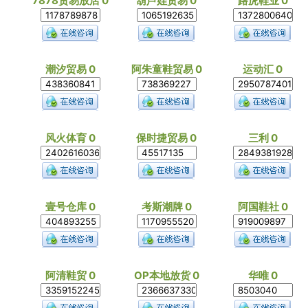
7878贸易放店 0
葫芦娃贸易 0
路虎鞋业 0
潮汐贸易 0
阿朱童鞋贸易 0
运动汇 0
风火体育 0
保时捷贸易 0
三利 0
壹号仓库 0
考斯潮牌 0
阿国鞋社 0
阿清鞋贸 0
OP本地放货 0
华唯 0