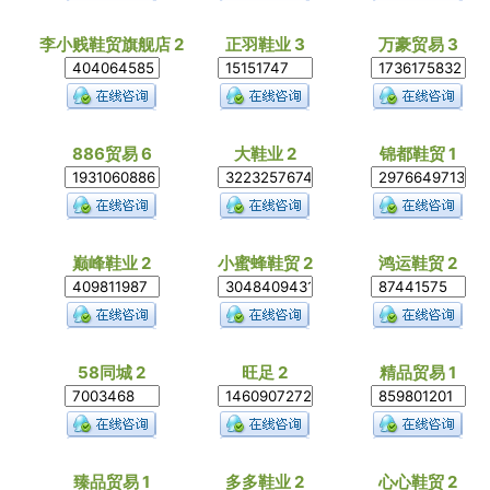
李小贱鞋贸旗舰店 2
正羽鞋业 3
万豪贸易 3
886贸易 6
大鞋业 2
锦都鞋贸 1
巅峰鞋业 2
小蜜蜂鞋贸 2
鸿运鞋贸 2
58同城 2
旺足 2
精品贸易 1
臻品贸易 1
多多鞋业 2
心心鞋贸 2