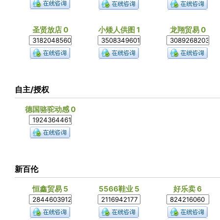
圣贤放店 0
小矮人供图 1
龙翔贸易 0
自主/授权
德国骆驼动感 0
新百伦
恒鑫贸易 5
5566鞋业 5
好乐卖 6