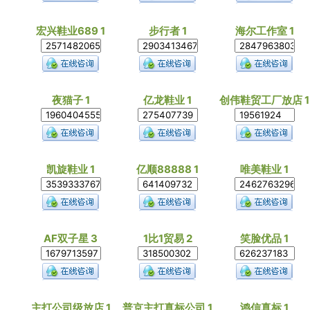
宏兴鞋业689 1
步行者 1
海尔工作室 1
夜猫子 1
亿龙鞋业 1
创伟鞋贸工厂放店 1
凯旋鞋业 1
亿顺88888 1
唯美鞋业 1
AF双子星 3
1比1贸易 2
笑脸优品 1
主打公司级放店 1
普京主打真标公司 1
鸿信真标 1