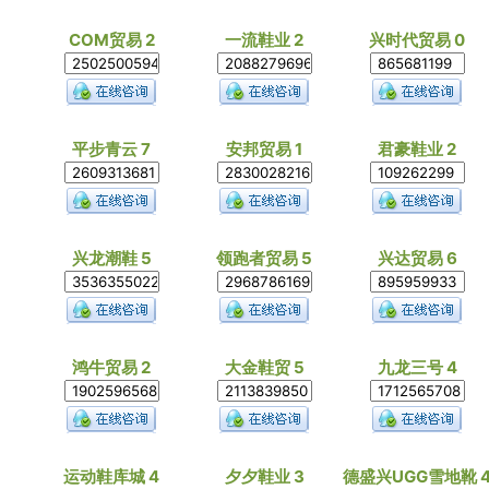
COM贸易 2
一流鞋业 2
兴时代贸易 0
平步青云 7
安邦贸易 1
君豪鞋业 2
兴龙潮鞋 5
领跑者贸易 5
兴达贸易 6
鸿牛贸易 2
大金鞋贸 5
九龙三号 4
运动鞋库城 4
夕夕鞋业 3
德盛兴UGG雪地靴 