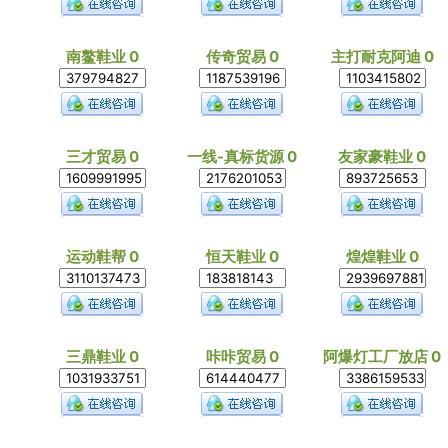
南鳌鞋业 0
传奇贸易 0
主打耐克阿迪 0
三才贸易 0
一线-真标货源 0
友家豪鞋业 0
运动鞋帮 0
恒天鞋业 0
煌煌鞋业 0
三鼎鞋业 0
咔咔贸易 0
阿爆灯工厂放店 0